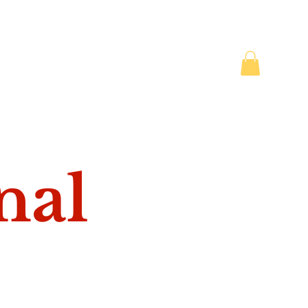
que
nal