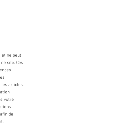
t et ne peut
 de site. Ces
gences
les
les articles,
sation
de votre
ations
afin de
t.