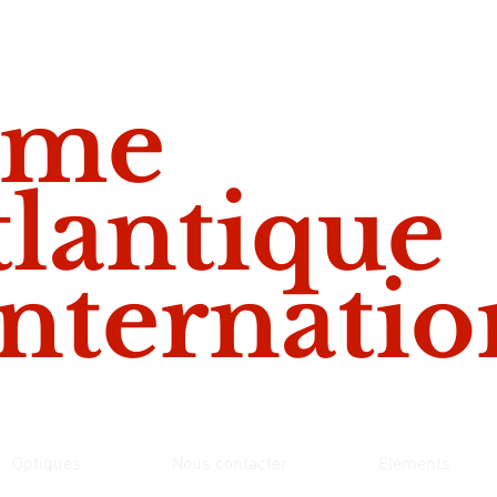
rme
tlanti
nternatio
Optiques
Nous contacter
Éléments