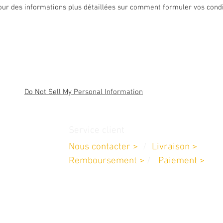
ur des informations plus détaillées sur comment formuler vos condi
Do Not Sell My Personal Information
Service client
Nous contacter >
/
Livraison >
CA
Remboursement >
/
Paiement >
l.com