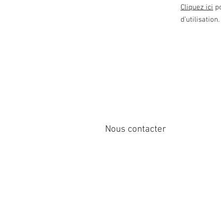
Cliquez ici
po
d’utilisation.
Nous contacter
6 rue du cardinal
Brownsburg Chatham J8G 0C7, Qc, 
Phone: +1 450 566 6244
armeatlantiqueinternational@gmai